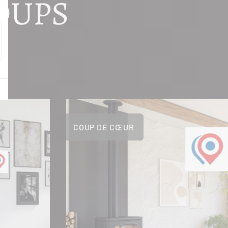
OUPS
COUP DE CŒUR