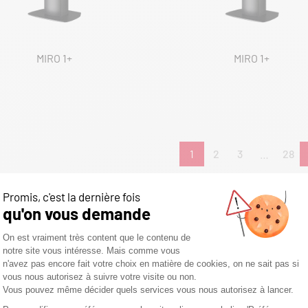
MIRO 1+
MIRO 1+
1
2
3
…
28