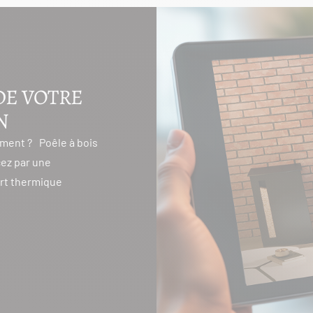
DE VOTRE
N
ment ? Poêle à bois
ez par une
ort thermique